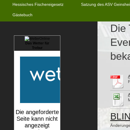
Hessisches Fischereigesetz
Satzung des ASV Geinshei
Gästebuch
Die 
Eve
Das Wetter für
Trebur
bek
M
BLI
Änderunge