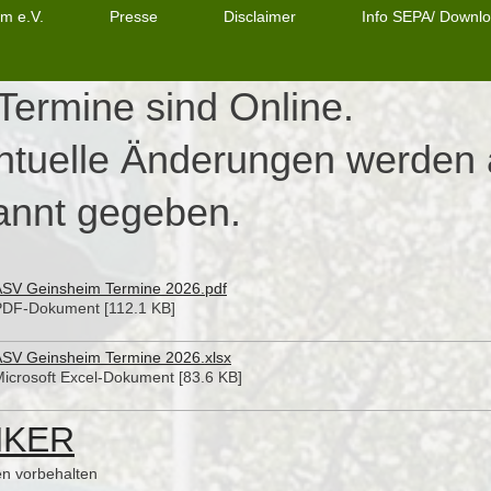
m e.V.
Presse
Disclaimer
Info SEPA/ Downl
Termine sind Online.
ntuelle Änderungen werden
annt gegeben.
ASV Geinsheim Termine 2026.pdf
PDF-Dokument [112.1 KB]
ASV Geinsheim Termine 2026.xlsx
icrosoft Excel-Dokument [83.6 KB]
NKER
n vorbehalten