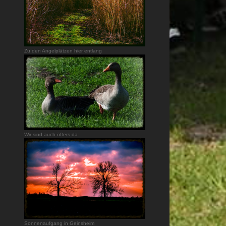
Zu den Angelplätzen hier entlang
Wir sind auch öfters da
Sonnenaufgang in Geinsheim